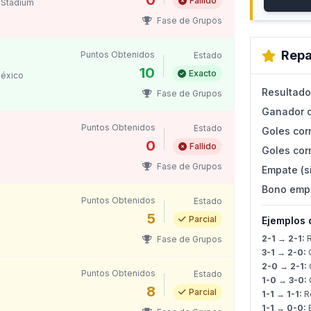
0
Fallido
Stadium
Fase de Grupos
Repa
Puntos Obtenidos
Estado
10
Exacto
México
Resultado
Fase de Grupos
Ganador c
Puntos Obtenidos
Estado
Goles corr
0
Fallido
Goles corr
Fase de Grupos
Empate (s
Bono emp
Puntos Obtenidos
Estado
5
Parcial
Ejemplos 
2-1 → 2-1:
R
Fase de Grupos
3-1 → 2-0:
G
2-0 → 2-1:
G
Puntos Obtenidos
Estado
1-0 → 3-0:
G
8
Parcial
1-1 → 1-1:
Re
1-1 → 0-0: