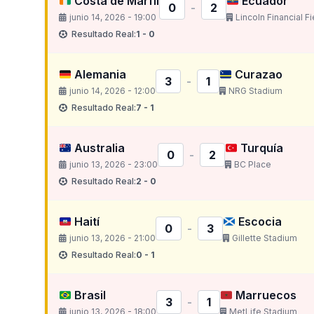
Costa de Marfil
Ecuador
0
-
2
junio 14, 2026 - 19:00
Lincoln Financial Fi
Resultado Real:
1 - 0
Alemania
Curazao
3
-
1
junio 14, 2026 - 12:00
NRG Stadium
Resultado Real:
7 - 1
Australia
Turquía
0
-
2
junio 13, 2026 - 23:00
BC Place
Resultado Real:
2 - 0
Haití
Escocia
0
-
3
junio 13, 2026 - 21:00
Gillette Stadium
Resultado Real:
0 - 1
Brasil
Marruecos
3
-
1
junio 13, 2026 - 18:00
MetLife Stadium