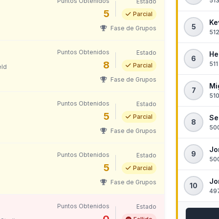
513
Puntos Obtenidos
Estado
5
Parcial
Ke
5
Fase de Grupos
512
Puntos Obtenidos
Estado
He
6
8
511
Parcial
eld
Fase de Grupos
Mi
7
510
Puntos Obtenidos
Estado
5
Parcial
Se
8
500
Fase de Grupos
Jo
9
Puntos Obtenidos
Estado
500
5
Parcial
Jo
Fase de Grupos
10
497
Puntos Obtenidos
Estado