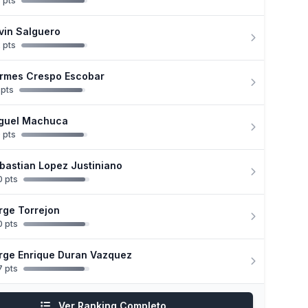
 pts
vin Salguero
 pts
rmes Crespo Escobar
 pts
guel Machuca
 pts
bastian Lopez Justiniano
 pts
rge Torrejon
 pts
rge Enrique Duran Vazquez
 pts
Ver Ranking Completo