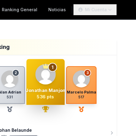
Ranking General
Noticias
Mi Cuenta
king
1
2
3
Jonathan Manjon
Alan Adrian
Marcelo Palma
536 pts
531
517
ohan Belaunde