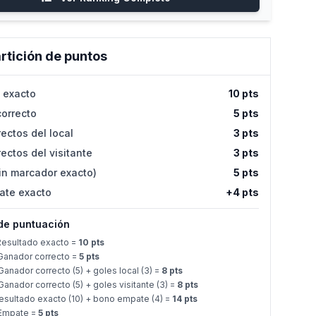
rtición de puntos
 exacto
10 pts
orrecto
5 pts
ectos del local
3 pts
ectos del visitante
3 pts
in marcador exacto)
5 pts
ate exacto
+4 pts
de puntuación
esultado exacto =
10 pts
anador correcto =
5 pts
anador correcto (5) + goles local (3) =
8 pts
anador correcto (5) + goles visitante (3) =
8 pts
sultado exacto (10) + bono empate (4) =
14 pts
Empate =
5 pts