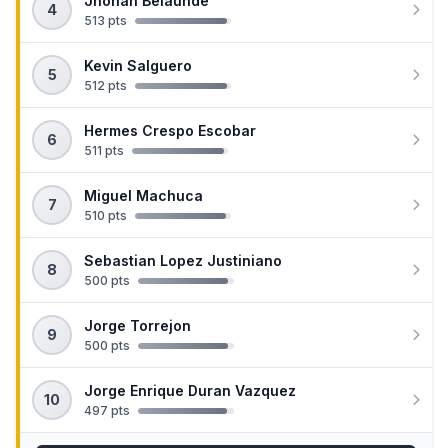
Jhohan Belaunde
4
513 pts
Kevin Salguero
5
512 pts
Hermes Crespo Escobar
6
511 pts
Miguel Machuca
7
510 pts
Sebastian Lopez Justiniano
8
500 pts
Jorge Torrejon
9
500 pts
Jorge Enrique Duran Vazquez
10
497 pts