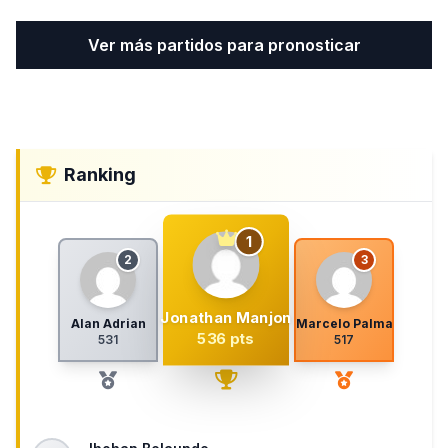
Ver más partidos para pronosticar
Ranking
1
2
3
Jonathan Manjon
Alan Adrian
Marcelo Palma
536 pts
531
517