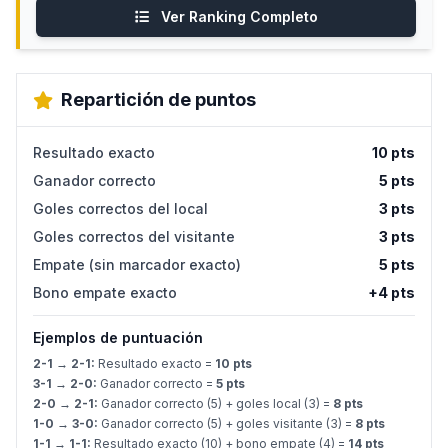
Ver Ranking Completo
Repartición de puntos
Resultado exacto
10 pts
Ganador correcto
5 pts
Goles correctos del local
3 pts
Goles correctos del visitante
3 pts
Empate (sin marcador exacto)
5 pts
Bono empate exacto
+4 pts
Ejemplos de puntuación
2-1 → 2-1:
Resultado exacto =
10 pts
3-1 → 2-0:
Ganador correcto =
5 pts
2-0 → 2-1:
Ganador correcto (5) + goles local (3) =
8 pts
1-0 → 3-0:
Ganador correcto (5) + goles visitante (3) =
8 pts
1-1 → 1-1:
Resultado exacto (10) + bono empate (4) =
14 pts