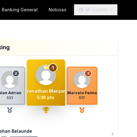
Ranking General
Noticias
Mi Cuenta
king
1
2
3
Jonathan Manjon
Alan Adrian
Marcelo Palma
536 pts
531
517
ohan Belaunde