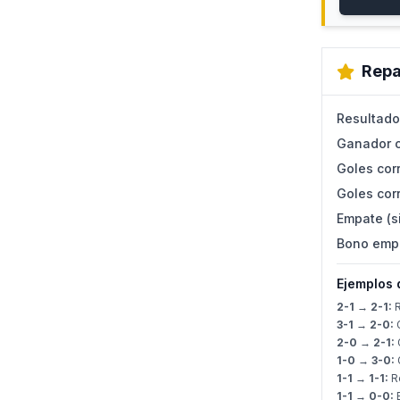
Repa
Resultado
Ganador c
Goles corr
Goles corr
Empate (s
Bono emp
Ejemplos 
2-1 → 2-1:
R
3-1 → 2-0:
G
2-0 → 2-1:
G
1-0 → 3-0:
G
1-1 → 1-1:
Re
1-1 → 0-0: