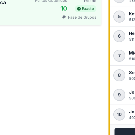
513
Puntos Obtenidos
Estado
eca
10
Exacto
Ke
5
Fase de Grupos
512
He
6
511
Mi
7
510
Se
8
500
Jo
9
500
Jo
10
497