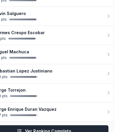
 pts
vin Salguero
 pts
rmes Crespo Escobar
 pts
guel Machuca
 pts
bastian Lopez Justiniano
 pts
rge Torrejon
 pts
rge Enrique Duran Vazquez
 pts
Ver Ranking Completo