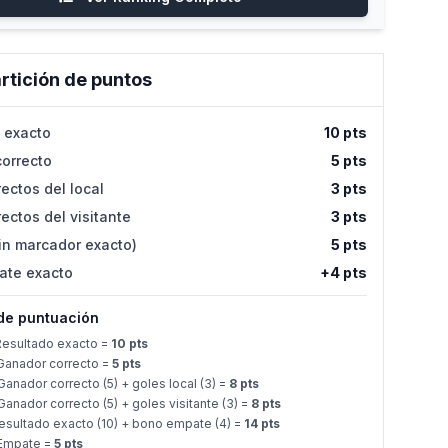
rtición de puntos
 exacto
10 pts
orrecto
5 pts
ectos del local
3 pts
ectos del visitante
3 pts
in marcador exacto)
5 pts
ate exacto
+4 pts
de puntuación
esultado exacto =
10 pts
anador correcto =
5 pts
anador correcto (5) + goles local (3) =
8 pts
anador correcto (5) + goles visitante (3) =
8 pts
sultado exacto (10) + bono empate (4) =
14 pts
Empate =
5 pts