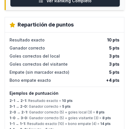
Ver Ranking Completo
Repartición de puntos
Resultado exacto
10 pts
Ganador correcto
5 pts
Goles correctos del local
3 pts
Goles correctos del visitante
3 pts
Empate (sin marcador exacto)
5 pts
Bono empate exacto
+4 pts
Ejemplos de puntuación
2-1 → 2-1:
Resultado exacto =
10 pts
3-1 → 2-0:
Ganador correcto =
5 pts
2-0 → 2-1:
Ganador correcto (5) + goles local (3) =
8 pts
1-0 → 3-0:
Ganador correcto (5) + goles visitante (3) =
8 pts
1-1 → 1-1:
Resultado exacto (10) + bono empate (4) =
14 pts