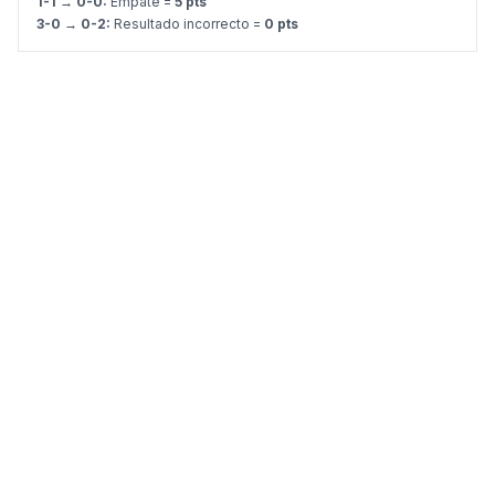
1-1 → 0-0:
Empate =
5 pts
3-0 → 0-2:
Resultado incorrecto =
0 pts