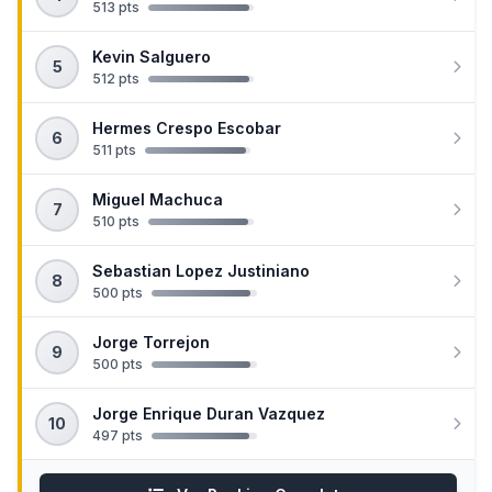
513 pts
Kevin Salguero
5
512 pts
Hermes Crespo Escobar
6
511 pts
Miguel Machuca
7
510 pts
Sebastian Lopez Justiniano
8
500 pts
Jorge Torrejon
9
500 pts
Jorge Enrique Duran Vazquez
10
497 pts