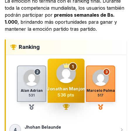
La emoción no termina con el ranking final. Durante
toda la competencia mundialista, los usuarios también
podrán participar por
premios semanales de Bs.
1.000
, brindando más oportunidades para ganar y
mantener la emoción partido tras partido.
Ranking
1
2
3
Jonathan Manjon
Alan Adrian
Marcelo Palma
536 pts
531
517
Jhohan Belaunde
4