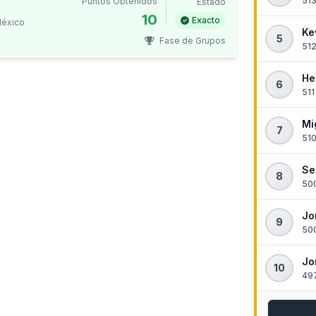
513
Puntos Obtenidos
Estado
10
Exacto
México
Ke
5
Fase de Grupos
512
He
6
511
Mi
7
510
Se
8
500
Jo
9
500
Jo
10
497