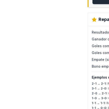
Repa
Resultado
Ganador c
Goles corr
Goles corr
Empate (s
Bono emp
Ejemplos 
2-1 → 2-1:
R
3-1 → 2-0:
G
2-0 → 2-1:
G
1-0 → 3-0:
G
1-1 → 1-1:
Re
1-1 → 0-0: