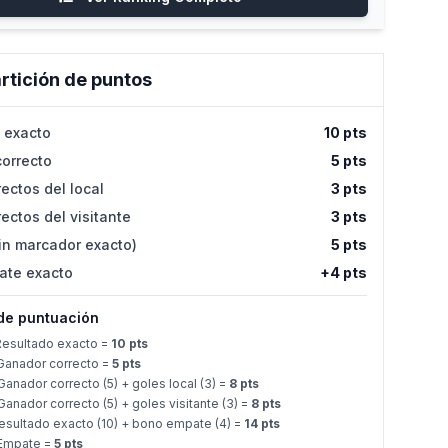
rtición de puntos
 exacto
10 pts
orrecto
5 pts
ectos del local
3 pts
ectos del visitante
3 pts
in marcador exacto)
5 pts
ate exacto
+4 pts
de puntuación
esultado exacto =
10 pts
anador correcto =
5 pts
anador correcto (5) + goles local (3) =
8 pts
anador correcto (5) + goles visitante (3) =
8 pts
sultado exacto (10) + bono empate (4) =
14 pts
Empate =
5 pts