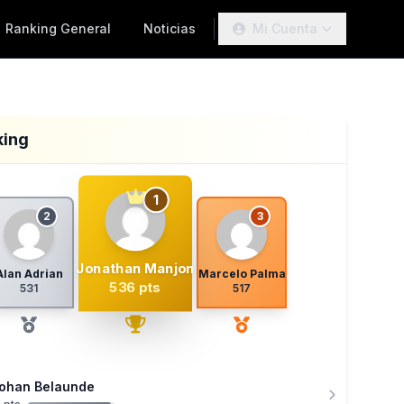
Ranking General
Noticias
Mi Cuenta
king
1
2
3
Jonathan Manjon
Alan Adrian
Marcelo Palma
536 pts
531
517
ohan Belaunde