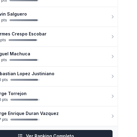
 pts
vin Salguero
 pts
rmes Crespo Escobar
 pts
guel Machuca
 pts
bastian Lopez Justiniano
 pts
rge Torrejon
 pts
rge Enrique Duran Vazquez
 pts
Ver Ranking Completo