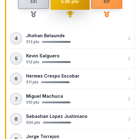
536 pts
531
517
Jhohan Belaunde
4
513 pts
Kevin Salguero
5
512 pts
Hermes Crespo Escobar
6
511 pts
Miguel Machuca
7
510 pts
Sebastian Lopez Justiniano
8
500 pts
Jorge Torrejon