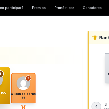
o participar?
Premios
Pronósticar
Ganadores
Ran
1
3
rico
wilson calderon
s
66
Jh
4