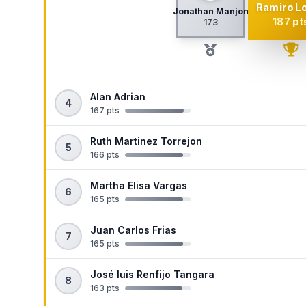
Ramiro L
Jonathan Manjon
187 pt
173
Alan Adrian
4
167 pts
Ruth Martinez Torrejon
5
166 pts
Martha Elisa Vargas
6
165 pts
Juan Carlos Frias
7
165 pts
José luis Renfijo Tangara
8
163 pts