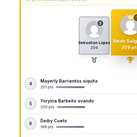
2
Kevin Sal
Sebastian Lopez
208 pt
204
Mayerly Barrientos siquita
4
201 pts
Yoryina Barbeito ovando
5
200 pts
Deiby Cueto
6
198 pts