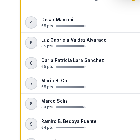
Cesar Mamani
4
65 pts
Luz Gabriela Valdez Alvarado
5
65 pts
Carla Patricia Lara Sanchez
6
65 pts
Maria H. Ch
7
65 pts
Marco Soliz
8
64 pts
Ramiro B. Bedoya Puente
9
64 pts