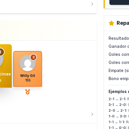
Repa
Resultado
Ganador c
1
Goles corr
3
Goles corr
Empate (s
cinas
Willy Gil
Bono emp
s
155
Ejemplos 
2-1 → 2-1:
R
3-1 → 2-0:
G
2-0 → 2-1:
G
1-0 → 3-0:
G
1-1 → 1-1:
Re
1-1 → 0-0: