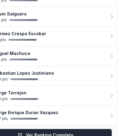
 pts
vin Salguero
 pts
rmes Crespo Escobar
 pts
guel Machuca
 pts
bastian Lopez Justiniano
 pts
rge Torrejon
 pts
rge Enrique Duran Vazquez
 pts
Ver Ranking Completo