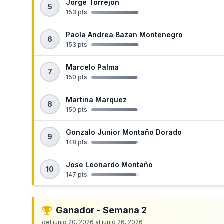
Jorge Torrejon
5
153 pts
Paola Andrea Bazan Montenegro
6
153 pts
Marcelo Palma
7
150 pts
Martina Marquez
8
150 pts
Gonzalo Junior Montaño Dorado
9
148 pts
Jose Leonardo Montaño
10
147 pts
Ganador - Semana 2
del junio 20, 2026 al junio 26, 2026