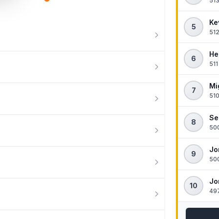
513
Ke
5
512
He
6
511
Mi
7
510
Se
8
500
Jo
9
500
Jo
10
497