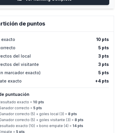
rtición de puntos
 exacto
10 pts
orrecto
5 pts
ectos del local
3 pts
ectos del visitante
3 pts
in marcador exacto)
5 pts
ate exacto
+4 pts
de puntuación
esultado exacto =
10 pts
anador correcto =
5 pts
anador correcto (5) + goles local (3) =
8 pts
anador correcto (5) + goles visitante (3) =
8 pts
sultado exacto (10) + bono empate (4) =
14 pts
Empate =
5 pts