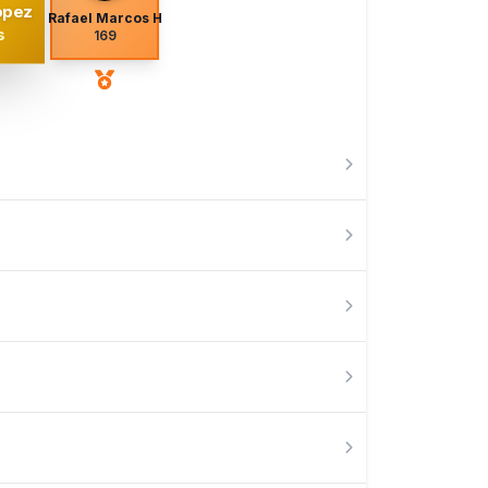
opez
Rafael Marcos H
s
169