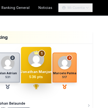
Ranking General
Noticias
Mi Cuenta
king
1
2
3
Jonathan Manjon
Alan Adrian
Marcelo Palma
536 pts
531
517
ohan Belaunde