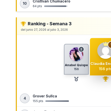
Cristhian Chumacero
10
64 pts
Ranking - Semana 3
del junio 27, 2026 al julio 3, 2026
2
Claudia En
Anabel Quispe
156 pt
156
Grover Sullca
4
155 pts