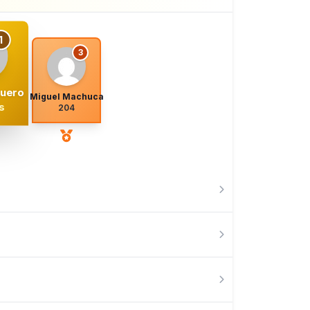
1
3
guero
Miguel Machuca
s
204