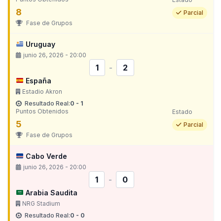
8
Parcial
Fase de Grupos
Uruguay
junio 26, 2026 - 20:00
1
-
2
España
Estadio Akron
Resultado Real:
0 - 1
Puntos Obtenidos
Estado
5
Parcial
Fase de Grupos
Cabo Verde
junio 26, 2026 - 20:00
1
-
0
Arabia Saudita
NRG Stadium
Resultado Real:
0 - 0