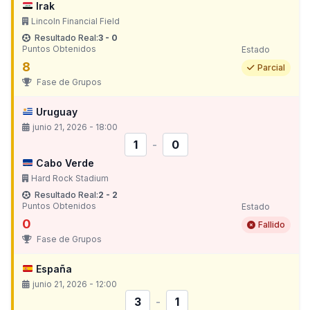
Irak
Lincoln Financial Field
Resultado Real:
3 - 0
Puntos Obtenidos
Estado
8
Parcial
Fase de Grupos
Uruguay
junio 21, 2026 - 18:00
1
-
0
Cabo Verde
Hard Rock Stadium
Resultado Real:
2 - 2
Puntos Obtenidos
Estado
0
Fallido
Fase de Grupos
España
junio 21, 2026 - 12:00
3
-
1