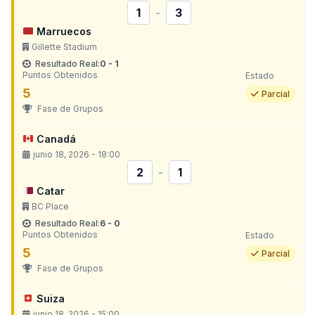
1
-
3
Marruecos
Gillette Stadium
Resultado Real:
0 - 1
Puntos Obtenidos
Estado
5
Parcial
Fase de Grupos
Canadá
junio 18, 2026 - 18:00
2
-
1
Catar
BC Place
Resultado Real:
6 - 0
Puntos Obtenidos
Estado
5
Parcial
Fase de Grupos
Suiza
junio 18, 2026 - 15:00