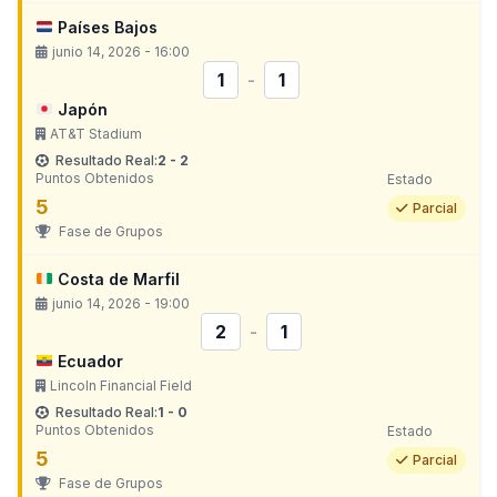
Países Bajos
junio 14, 2026 - 16:00
1
-
1
Japón
AT&T Stadium
Resultado Real:
2 - 2
Puntos Obtenidos
Estado
5
Parcial
Fase de Grupos
Costa de Marfil
junio 14, 2026 - 19:00
2
-
1
Ecuador
Lincoln Financial Field
Resultado Real:
1 - 0
Puntos Obtenidos
Estado
5
Parcial
Fase de Grupos