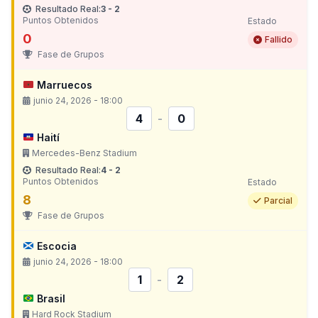
Resultado Real:
3 - 2
Puntos Obtenidos
Estado
0
Fallido
Fase de Grupos
Marruecos
junio 24, 2026 - 18:00
4
-
0
Haití
Mercedes-Benz Stadium
Resultado Real:
4 - 2
Puntos Obtenidos
Estado
8
Parcial
Fase de Grupos
Escocia
junio 24, 2026 - 18:00
1
-
2
Brasil
Hard Rock Stadium