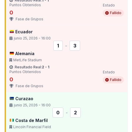
Resultado Real:
1 - 1
Puntos Obtenidos
Estado
0
Fallido
Fase de Grupos
Ecuador
junio 25, 2026 - 16:00
1
-
3
Alemania
MetLife Stadium
Resultado Real:
2 - 1
Puntos Obtenidos
Estado
0
Fallido
Fase de Grupos
Curazao
junio 25, 2026 - 16:00
0
-
2
Costa de Marfil
Lincoln Financial Field