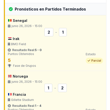
Pronósticos en Partidos Terminados
Senegal
junio 26, 2026 - 15:00
2
-
1
Irak
BMO Field
Resultado Real:
5 - 0
Puntos Obtenidos
Estado
5
Parcial
Fase de Grupos
Noruega
junio 26, 2026 - 15:00
1
-
2
Francia
Gillette Stadium
Resultado Real:
1 - 4
Puntos Obtenidos
Estado