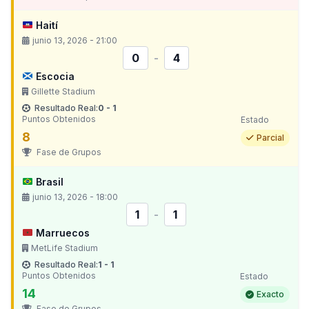
Haití
junio 13, 2026 - 21:00
0
-
4
Escocia
Gillette Stadium
Resultado Real:
0 - 1
Puntos Obtenidos
Estado
8
Parcial
Fase de Grupos
Brasil
junio 13, 2026 - 18:00
1
-
1
Marruecos
MetLife Stadium
Resultado Real:
1 - 1
Puntos Obtenidos
Estado
14
Exacto
Fase de Grupos