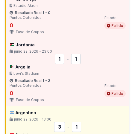
Estadio Akron
Resultado Real:
1 - 0
Puntos Obtenidos
Estado
0
Fallido
Fase de Grupos
Jordania
junio 22, 2026 - 23:00
1
-
1
Argelia
Levi's Stadium
Resultado Real:
1 - 2
Puntos Obtenidos
Estado
0
Fallido
Fase de Grupos
Argentina
junio 22, 2026 - 13:00
3
-
1