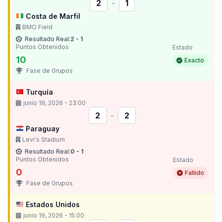
2
-
1
Costa de Marfil
BMO Field
Resultado Real:
2 - 1
Puntos Obtenidos
Estado
10
Exacto
Fase de Grupos
Turquía
junio 19, 2026 - 23:00
2
-
2
Paraguay
Levi's Stadium
Resultado Real:
0 - 1
Puntos Obtenidos
Estado
0
Fallido
Fase de Grupos
Estados Unidos
junio 19, 2026 - 15:00