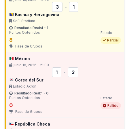
3
-
1
Bosnia y Herzegovina
SoFi Stadium
Resultado Real:
4 - 1
Puntos Obtenidos
Estado
8
Parcial
Fase de Grupos
México
junio 18, 2026 - 21:00
1
-
3
Corea del Sur
Estadio Akron
Resultado Real:
1 - 0
Puntos Obtenidos
Estado
0
Fallido
Fase de Grupos
República Checa