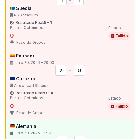
1
-
1
Suecia
NRG Stadium
Resultado Real:
5 - 1
Puntos Obtenidos
Estado
0
Fallido
Fase de Grupos
Ecuador
junio 20, 2026 - 20:00
2
-
0
Curazao
Arrowhead Stadium
Resultado Real:
0 - 0
Puntos Obtenidos
Estado
0
Fallido
Fase de Grupos
Alemania
junio 20, 2026 - 16:00