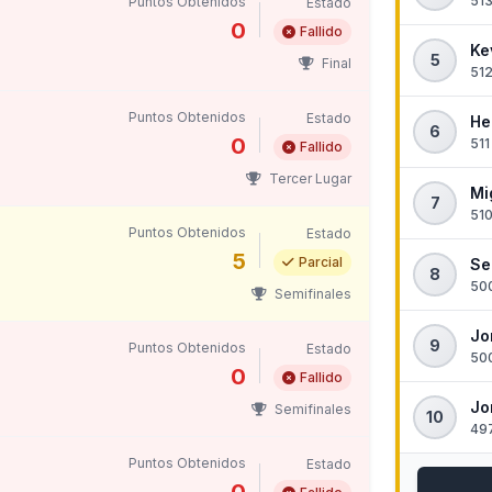
513
Puntos Obtenidos
Estado
0
Fallido
Ke
5
Final
512
Puntos Obtenidos
Estado
He
6
0
511
Fallido
Tercer Lugar
Mi
7
510
Puntos Obtenidos
Estado
5
Parcial
Se
8
500
Semifinales
Jo
9
Puntos Obtenidos
Estado
500
0
Fallido
Jo
Semifinales
10
497
Puntos Obtenidos
Estado