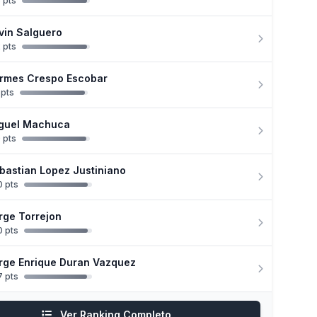
 pts
vin Salguero
 pts
rmes Crespo Escobar
 pts
guel Machuca
 pts
bastian Lopez Justiniano
 pts
rge Torrejon
 pts
rge Enrique Duran Vazquez
 pts
Ver Ranking Completo