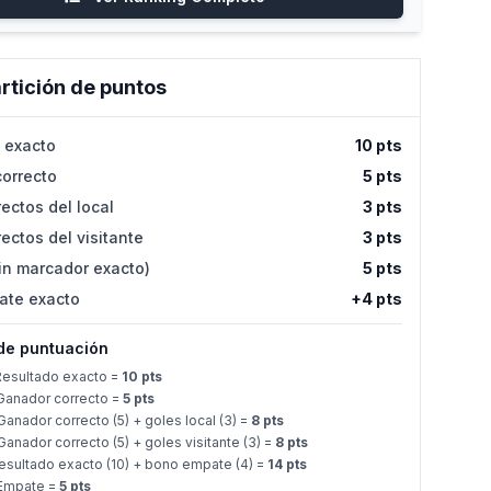
rtición de puntos
 exacto
10 pts
orrecto
5 pts
ectos del local
3 pts
ectos del visitante
3 pts
in marcador exacto)
5 pts
ate exacto
+4 pts
de puntuación
esultado exacto =
10 pts
anador correcto =
5 pts
anador correcto (5) + goles local (3) =
8 pts
anador correcto (5) + goles visitante (3) =
8 pts
sultado exacto (10) + bono empate (4) =
14 pts
Empate =
5 pts