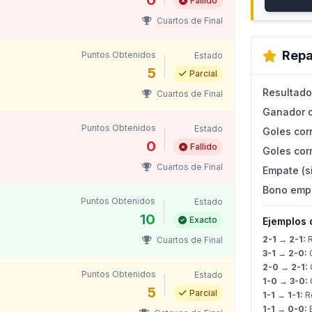
0
Fallido
Cuartos de Final
Repa
Puntos Obtenidos
Estado
5
Parcial
Resultado
Cuartos de Final
Ganador c
Puntos Obtenidos
Estado
Goles corr
0
Fallido
Goles corr
Cuartos de Final
Empate (s
Bono emp
Puntos Obtenidos
Estado
10
Exacto
Ejemplos 
2-1 → 2-1:
R
Cuartos de Final
3-1 → 2-0:
G
2-0 → 2-1:
G
Puntos Obtenidos
Estado
1-0 → 3-0:
G
5
Parcial
1-1 → 1-1:
Re
1-1 → 0-0: