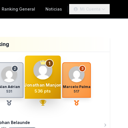
Ranking General
Noticias
Mi Cuenta
king
1
2
3
Jonathan Manjon
Alan Adrian
Marcelo Palma
536 pts
531
517
ohan Belaunde