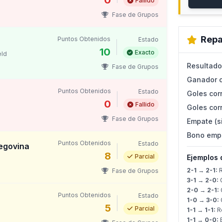
0
Fallido
Fase de Grupos
Repa
Puntos Obtenidos
Estado
10
Exacto
eld
Resultado
Fase de Grupos
Ganador c
Puntos Obtenidos
Estado
Goles corr
0
Fallido
Goles corr
Fase de Grupos
Empate (s
Bono emp
Puntos Obtenidos
Estado
egovina
8
Parcial
Ejemplos 
2-1 → 2-1:
R
Fase de Grupos
3-1 → 2-0:
G
2-0 → 2-1:
G
Puntos Obtenidos
Estado
1-0 → 3-0:
G
5
Parcial
1-1 → 1-1:
Re
1-1 → 0-0: