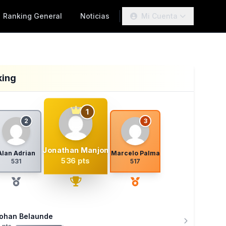
Ranking General
Noticias
Mi Cuenta
king
1
2
3
Jonathan Manjon
Alan Adrian
Marcelo Palma
536 pts
531
517
ohan Belaunde