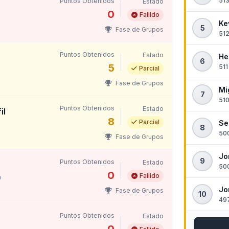
513
Puntos Obtenidos
Estado
0
Fallido
Ke
5
Fase de Grupos
512
Puntos Obtenidos
Estado
He
6
5
511
Parcial
Fase de Grupos
Mi
7
510
Puntos Obtenidos
Estado
il
8
Parcial
Se
8
500
Fase de Grupos
Jo
9
Puntos Obtenidos
Estado
500
0
Fallido
m
Jo
Fase de Grupos
10
497
Puntos Obtenidos
Estado