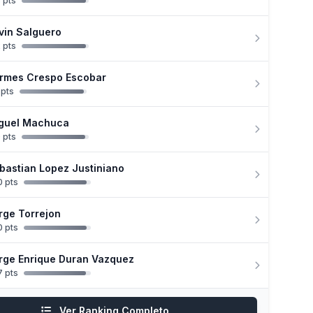
 pts
vin Salguero
 pts
rmes Crespo Escobar
 pts
guel Machuca
 pts
bastian Lopez Justiniano
 pts
rge Torrejon
 pts
rge Enrique Duran Vazquez
 pts
Ver Ranking Completo