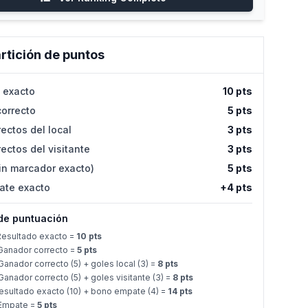
rtición de puntos
 exacto
10 pts
orrecto
5 pts
ectos del local
3 pts
ectos del visitante
3 pts
in marcador exacto)
5 pts
ate exacto
+4 pts
de puntuación
esultado exacto =
10 pts
anador correcto =
5 pts
anador correcto (5) + goles local (3) =
8 pts
anador correcto (5) + goles visitante (3) =
8 pts
sultado exacto (10) + bono empate (4) =
14 pts
Empate =
5 pts