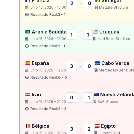
Francia
Senegal
2
-
0
junio 16, 2026 - 15:00
MetLife Stadium
Resultado Real:
3 - 1
Arabia Saudita
Uruguay
1
-
1
junio 15, 2026 - 18:00
Hard Rock Stadium
Resultado Real:
1 - 1
España
Cabo Verde
3
-
0
junio 15, 2026 - 12:00
Mercedes-Benz St
Resultado Real:
0 - 0
Irán
Nueva Zeland
0
-
1
junio 15, 2026 - 21:00
SoFi Stadium
Resultado Real:
2 - 2
Bélgica
Egipto
3
-
2
junio 15, 2026 - 15:00
Lumen Field