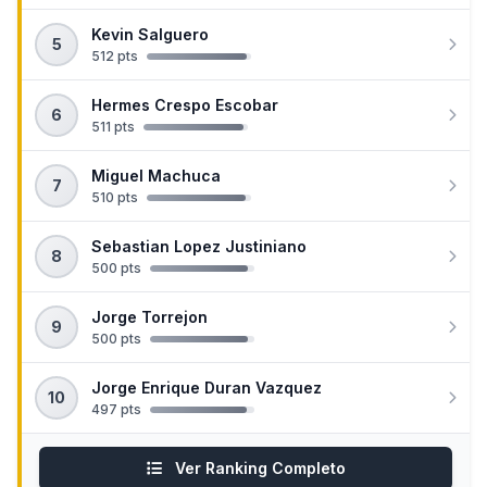
Kevin Salguero
5
512 pts
Hermes Crespo Escobar
6
511 pts
Miguel Machuca
7
510 pts
Sebastian Lopez Justiniano
8
500 pts
Jorge Torrejon
9
500 pts
Jorge Enrique Duran Vazquez
10
497 pts
Ver Ranking Completo