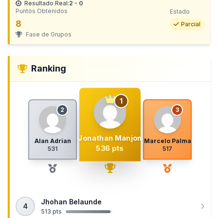
Resultado Real:
2 - 0
Puntos Obtenidos
Estado
8
Parcial
Fase de Grupos
Ranking
1
2
3
Jonathan Manjon
Alan Adrian
Marcelo Palma
536 pts
531
517
Jhohan Belaunde
4
513 pts