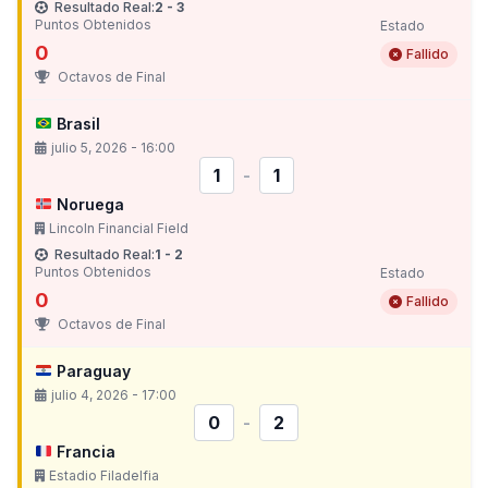
Resultado Real:
2 - 3
Puntos Obtenidos
Estado
0
Fallido
Octavos de Final
Brasil
julio 5, 2026 - 16:00
1
-
1
Noruega
Lincoln Financial Field
Resultado Real:
1 - 2
Puntos Obtenidos
Estado
0
Fallido
Octavos de Final
Paraguay
julio 4, 2026 - 17:00
0
-
2
Francia
Estadio Filadelfia