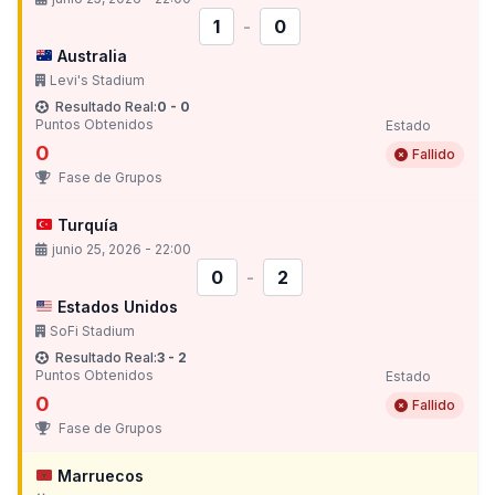
1
-
0
Australia
Levi's Stadium
Resultado Real:
0 - 0
Puntos Obtenidos
Estado
0
Fallido
Fase de Grupos
Turquía
junio 25, 2026 - 22:00
0
-
2
Estados Unidos
SoFi Stadium
Resultado Real:
3 - 2
Puntos Obtenidos
Estado
0
Fallido
Fase de Grupos
Marruecos