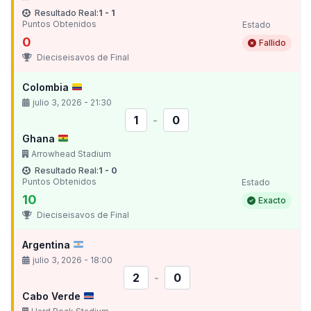
Resultado Real:
1 - 1
Puntos Obtenidos
Estado
0
Fallido
Dieciseisavos de Final
Colombia
julio 3, 2026 - 21:30
1
-
0
Ghana
Arrowhead Stadium
Resultado Real:
1 - 0
Puntos Obtenidos
Estado
10
Exacto
Dieciseisavos de Final
Argentina
julio 3, 2026 - 18:00
2
-
0
Cabo Verde