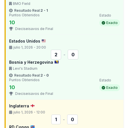
BMO Field
Resultado Real:
2 - 1
Puntos Obtenidos
Estado
10
Exacto
Dieciseisavos de Final
Estados Unidos
julio 1, 2026 - 20:00
2
-
0
Bosnia y Herzegovina
Levi's Stadium
Resultado Real:
2 - 0
Puntos Obtenidos
Estado
10
Exacto
Dieciseisavos de Final
Inglaterra
julio 1, 2026 - 12:00
1
-
0
RD Congo