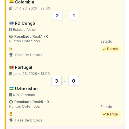
Colombia
junio 23, 2026 - 22:00
2
-
1
RD Congo
Estadio Akron
Resultado Real:
1 - 0
Puntos Obtenidos
Estado
5
Parcial
Fase de Grupos
Portugal
junio 23, 2026 - 13:00
3
-
0
Uzbekistán
NRG Stadium
Resultado Real:
5 - 0
Puntos Obtenidos
Estado
8
Parcial
Fase de Grupos