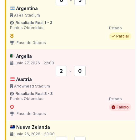
0
-
3
Argentina
AT&T Stadium
Resultado Real:
1 - 3
Puntos Obtenidos
Estado
8
Parcial
Fase de Grupos
Argelia
junio 27, 2026 - 22:00
2
-
0
Austria
Arrowhead Stadium
Resultado Real:
3 - 3
Puntos Obtenidos
Estado
0
Fallido
Fase de Grupos
Nueva Zelanda
junio 26, 2026 - 23:00