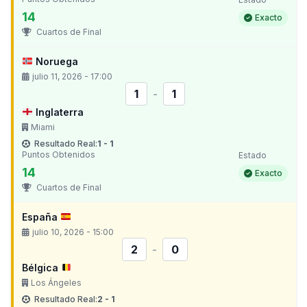
14
Exacto
Cuartos de Final
Noruega
julio 11, 2026 - 17:00
1
-
1
Inglaterra
Miami
Resultado Real:
1 - 1
Puntos Obtenidos
Estado
14
Exacto
Cuartos de Final
España
julio 10, 2026 - 15:00
2
-
0
Bélgica
Los Ángeles
Resultado Real:
2 - 1