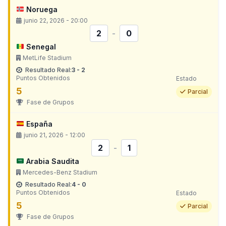
Noruega
junio 22, 2026 - 20:00
2
-
0
Senegal
MetLife Stadium
Resultado Real:
3 - 2
Puntos Obtenidos
Estado
5
Parcial
Fase de Grupos
España
junio 21, 2026 - 12:00
2
-
1
Arabia Saudita
Mercedes-Benz Stadium
Resultado Real:
4 - 0
Puntos Obtenidos
Estado
5
Parcial
Fase de Grupos