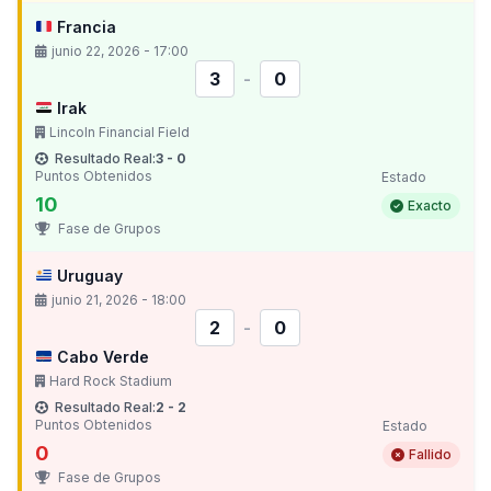
Francia
junio 22, 2026 - 17:00
3
-
0
Irak
Lincoln Financial Field
Resultado Real:
3 - 0
Puntos Obtenidos
Estado
10
Exacto
Fase de Grupos
Uruguay
junio 21, 2026 - 18:00
2
-
0
Cabo Verde
Hard Rock Stadium
Resultado Real:
2 - 2
Puntos Obtenidos
Estado
0
Fallido
Fase de Grupos