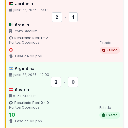
Jordania
junio 22, 2026 - 23:00
2
-
1
Argelia
Levi's Stadium
Resultado Real:
1 - 2
Puntos Obtenidos
Estado
0
Fallido
Fase de Grupos
Argentina
junio 22, 2026 - 13:00
2
-
0
Austria
AT&T Stadium
Resultado Real:
2 - 0
Puntos Obtenidos
Estado
10
Exacto
Fase de Grupos