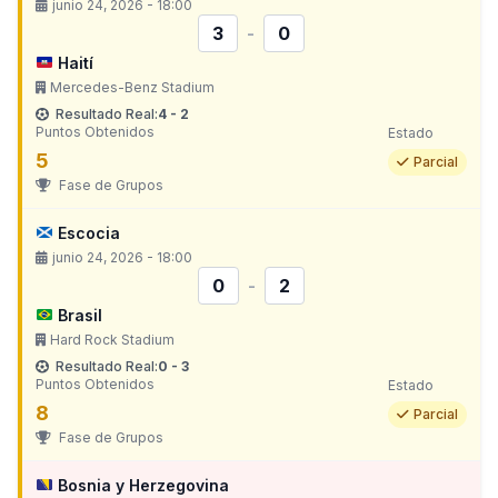
junio 24, 2026 - 18:00
3
-
0
Haití
Mercedes-Benz Stadium
Resultado Real:
4 - 2
Puntos Obtenidos
Estado
5
Parcial
Fase de Grupos
Escocia
junio 24, 2026 - 18:00
0
-
2
Brasil
Hard Rock Stadium
Resultado Real:
0 - 3
Puntos Obtenidos
Estado
8
Parcial
Fase de Grupos
Bosnia y Herzegovina