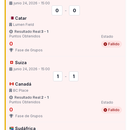
junio 24, 2026 - 15:00
0
-
0
Catar
Lumen Field
Resultado Real:
3 - 1
Puntos Obtenidos
Estado
0
Fallido
Fase de Grupos
Suiza
junio 24, 2026 - 15:00
1
-
1
Canadá
BC Place
Resultado Real:
2 - 1
Puntos Obtenidos
Estado
0
Fallido
Fase de Grupos
Sudáfrica