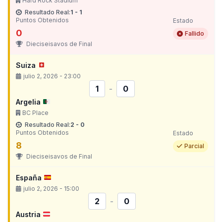
Hard Rock Stadium
Resultado Real:
1 - 1
Puntos Obtenidos
Estado
0
Fallido
Dieciseisavos de Final
Suiza
julio 2, 2026 - 23:00
1
-
0
Argelia
BC Place
Resultado Real:
2 - 0
Puntos Obtenidos
Estado
8
Parcial
Dieciseisavos de Final
España
julio 2, 2026 - 15:00
2
-
0
Austria