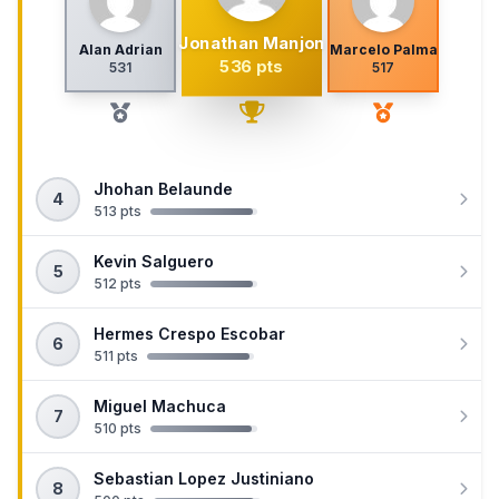
Jonathan Manjon
Alan Adrian
Marcelo Palma
536 pts
531
517
Jhohan Belaunde
4
513 pts
Kevin Salguero
5
512 pts
Hermes Crespo Escobar
6
511 pts
Miguel Machuca
7
510 pts
Sebastian Lopez Justiniano
8