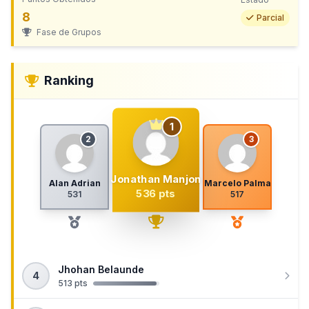
8
Parcial
Fase de Grupos
Ranking
1
2
3
Jonathan Manjon
Alan Adrian
Marcelo Palma
536 pts
531
517
Jhohan Belaunde
4
513 pts