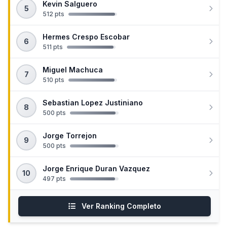
Kevin Salguero
5
512 pts
Hermes Crespo Escobar
6
511 pts
Miguel Machuca
7
510 pts
Sebastian Lopez Justiniano
8
500 pts
Jorge Torrejon
9
500 pts
Jorge Enrique Duran Vazquez
10
497 pts
Ver Ranking Completo