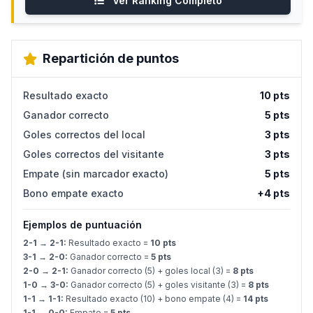
Ver Ranking Completo
Repartición de puntos
Resultado exacto
10 pts
Ganador correcto
5 pts
Goles correctos del local
3 pts
Goles correctos del visitante
3 pts
Empate (sin marcador exacto)
5 pts
Bono empate exacto
+4 pts
Ejemplos de puntuación
2-1 → 2-1:
Resultado exacto =
10 pts
3-1 → 2-0:
Ganador correcto =
5 pts
2-0 → 2-1:
Ganador correcto (5) + goles local (3) =
8 pts
1-0 → 3-0:
Ganador correcto (5) + goles visitante (3) =
8 pts
1-1 → 1-1:
Resultado exacto (10) + bono empate (4) =
14 pts
1-1 → 0-0:
Empate =
5 pts