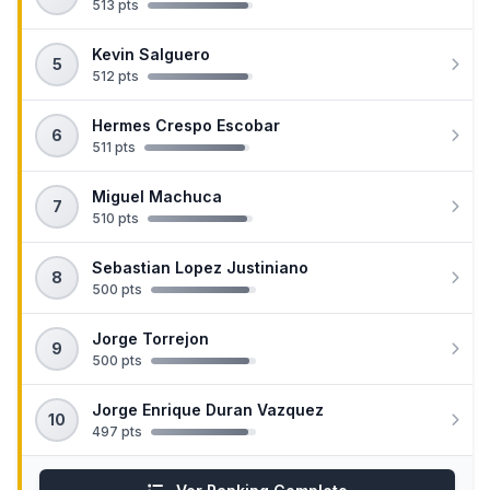
513 pts
Kevin Salguero
5
512 pts
Hermes Crespo Escobar
6
511 pts
Miguel Machuca
7
510 pts
Sebastian Lopez Justiniano
8
500 pts
Jorge Torrejon
9
500 pts
Jorge Enrique Duran Vazquez
10
497 pts