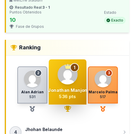
MetLife Stadium
Resultado Real:
3 - 1
Puntos Obtenidos
Estado
10
Exacto
Fase de Grupos
Ranking
1
2
3
Jonathan Manjon
Alan Adrian
Marcelo Palma
536 pts
531
517
Jhohan Belaunde
4