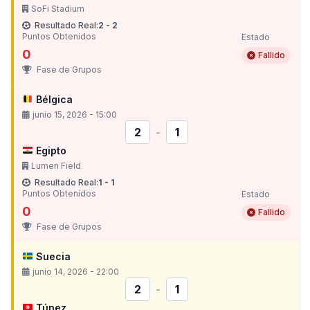
SoFi Stadium
Resultado Real:
2 - 2
Puntos Obtenidos
Estado
0
Fallido
Fase de Grupos
Bélgica
junio 15, 2026 - 15:00
2
-
1
Egipto
Lumen Field
Resultado Real:
1 - 1
Puntos Obtenidos
Estado
0
Fallido
Fase de Grupos
Suecia
junio 14, 2026 - 22:00
2
-
1
Túnez