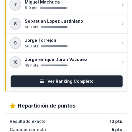
Miguel Machuca
7
510 pts
Sebastian Lopez Justiniano
8
500 pts
Jorge Torrejon
9
500 pts
Jorge Enrique Duran Vazquez
10
497 pts
Ver Ranking Completo
Repartición de puntos
Resultado exacto
10 pts
Ganador correcto
5 pts