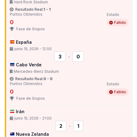
Hard Rock Stadium
Resultado Real:
1 - 1
Puntos Obtenidos
Estado
0
Fallido
Fase de Grupos
España
junio 15, 2026 - 12:00
3
-
0
Cabo Verde
Mercedes-Benz Stadium
Resultado Real:
0 - 0
Puntos Obtenidos
Estado
0
Fallido
Fase de Grupos
Irán
junio 15, 2026 - 21:00
2
-
1
Nueva Zelanda