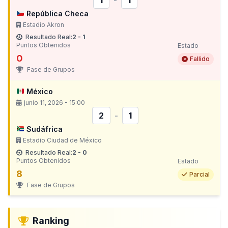
1
-
1
República Checa
Estadio Akron
Resultado Real:
2 - 1
Puntos Obtenidos
Estado
0
Fallido
Fase de Grupos
México
junio 11, 2026 - 15:00
2
-
1
Sudáfrica
Estadio Ciudad de México
Resultado Real:
2 - 0
Puntos Obtenidos
Estado
8
Parcial
Fase de Grupos
Ranking