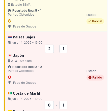
Estadio BBVA
Resultado Real:
5 - 1
Puntos Obtenidos
Estado
8
Parcial
Fase de Grupos
Países Bajos
junio 14, 2026 - 16:00
2
-
1
Japón
AT&T Stadium
Resultado Real:
2 - 2
Puntos Obtenidos
Estado
0
Fallido
Fase de Grupos
Costa de Marfil
junio 14, 2026 - 19:00
0
-
1