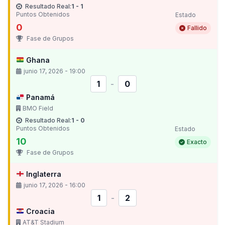
Resultado Real:
1 - 1
Puntos Obtenidos
Estado
0
Fallido
Fase de Grupos
Ghana
junio 17, 2026 - 19:00
1
-
0
Panamá
BMO Field
Resultado Real:
1 - 0
Puntos Obtenidos
Estado
10
Exacto
Fase de Grupos
Inglaterra
junio 17, 2026 - 16:00
1
-
2
Croacia
AT&T Stadium