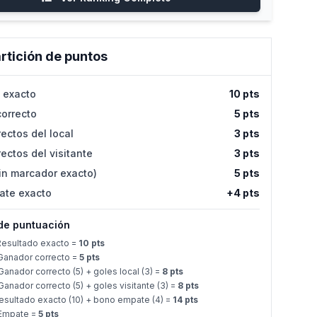
rtición de puntos
 exacto
10 pts
orrecto
5 pts
ectos del local
3 pts
ectos del visitante
3 pts
in marcador exacto)
5 pts
ate exacto
+4 pts
de puntuación
esultado exacto =
10 pts
anador correcto =
5 pts
anador correcto (5) + goles local (3) =
8 pts
anador correcto (5) + goles visitante (3) =
8 pts
sultado exacto (10) + bono empate (4) =
14 pts
Empate =
5 pts