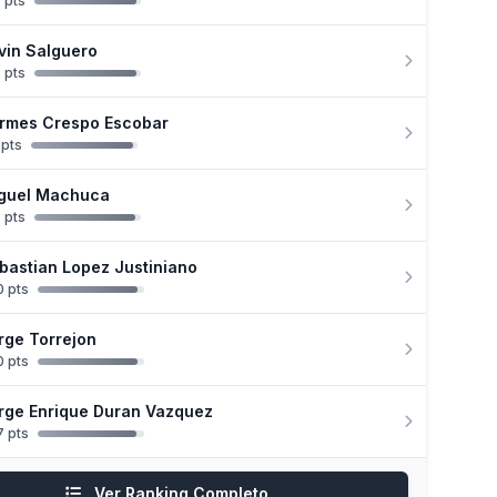
 pts
vin Salguero
 pts
rmes Crespo Escobar
 pts
guel Machuca
 pts
bastian Lopez Justiniano
 pts
rge Torrejon
 pts
rge Enrique Duran Vazquez
 pts
Ver Ranking Completo