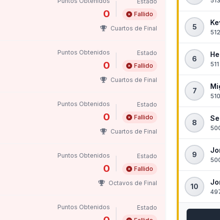
513
Puntos Obtenidos
Estado
0
Fallido
Ke
5
Cuartos de Final
512
Puntos Obtenidos
Estado
He
6
0
511
Fallido
Cuartos de Final
Mi
7
510
Puntos Obtenidos
Estado
0
Fallido
Se
8
500
Cuartos de Final
Jo
9
Puntos Obtenidos
Estado
500
0
Fallido
Jo
Octavos de Final
10
497
Puntos Obtenidos
Estado