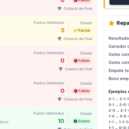
0
Fallido
Octavos de Final
Repa
Puntos Obtenidos
Estado
5
Parcial
Resultado
Octavos de Final
Ganador c
Puntos Obtenidos
Estado
Goles corr
0
Fallido
Goles corr
Cuartos de Final
Empate (s
Bono emp
Puntos Obtenidos
Estado
0
Fallido
Ejemplos 
2-1 → 2-1:
R
Octavos de Final
3-1 → 2-0:
G
2-0 → 2-1:
G
Puntos Obtenidos
Estado
1-0 → 3-0:
G
10
Exacto
éxico
1-1 → 1-1:
Re
1-1 → 0-0: