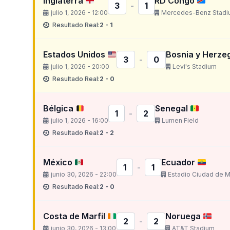
Inglaterra
RD Congo
3
-
1
julio 1, 2026 - 12:00
Mercedes-Benz Stadi
Resultado Real:
2 - 1
Estados Unidos
Bosnia y Herze
3
-
0
julio 1, 2026 - 20:00
Levi's Stadium
Resultado Real:
2 - 0
Bélgica
Senegal
1
-
2
julio 1, 2026 - 16:00
Lumen Field
Resultado Real:
2 - 2
México
Ecuador
1
-
1
junio 30, 2026 - 22:00
Estadio Ciudad de 
Resultado Real:
2 - 0
Costa de Marfil
Noruega
2
-
2
junio 30, 2026 - 13:00
AT&T Stadium