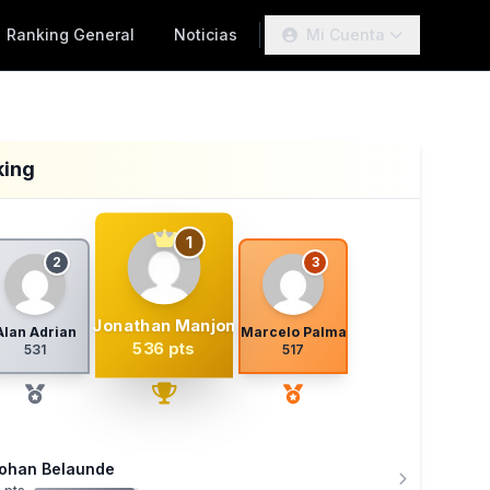
Ranking General
Noticias
Mi Cuenta
king
1
2
3
Jonathan Manjon
Alan Adrian
Marcelo Palma
536 pts
531
517
ohan Belaunde