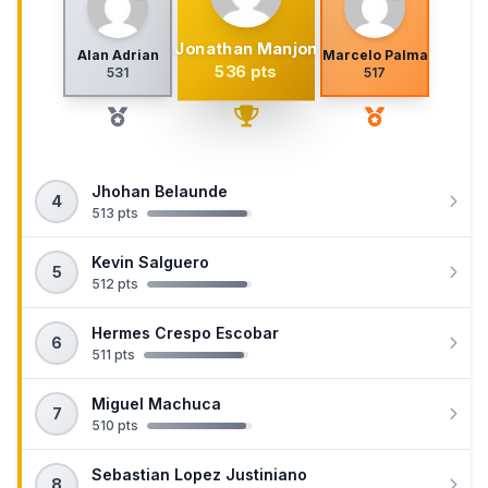
Jonathan Manjon
Alan Adrian
Marcelo Palma
536 pts
531
517
Jhohan Belaunde
4
513 pts
Kevin Salguero
5
512 pts
Hermes Crespo Escobar
6
511 pts
Miguel Machuca
7
510 pts
Sebastian Lopez Justiniano
8