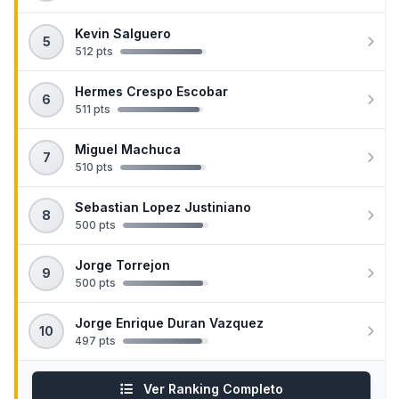
Kevin Salguero
5
512 pts
Hermes Crespo Escobar
6
511 pts
Miguel Machuca
7
510 pts
Sebastian Lopez Justiniano
8
500 pts
Jorge Torrejon
9
500 pts
Jorge Enrique Duran Vazquez
10
497 pts
Ver Ranking Completo