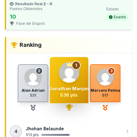
Resultado Real:
2 - 0
Puntos Obtenidos
Estado
10
Exacto
Fase de Grupos
Ranking
1
2
3
Jonathan Manjon
Alan Adrian
Marcelo Palma
536 pts
531
517
Jhohan Belaunde
4
513 pts