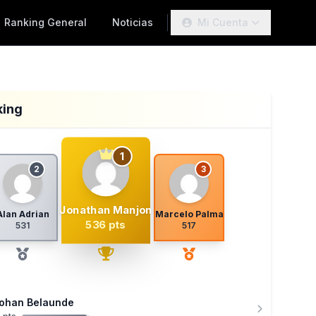
Ranking General
Noticias
Mi Cuenta
king
1
2
3
Jonathan Manjon
Alan Adrian
Marcelo Palma
536 pts
531
517
ohan Belaunde