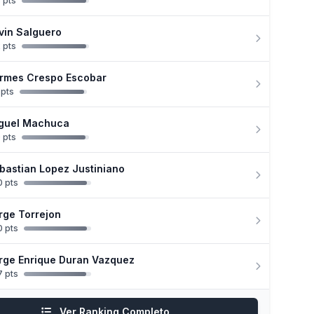
 pts
vin Salguero
 pts
rmes Crespo Escobar
 pts
guel Machuca
 pts
bastian Lopez Justiniano
 pts
rge Torrejon
 pts
rge Enrique Duran Vazquez
 pts
Ver Ranking Completo