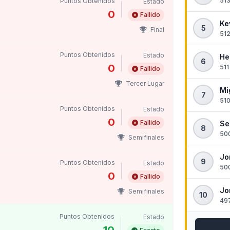
513
Puntos Obtenidos
Estado
0
Fallido
Ke
5
Final
512
Puntos Obtenidos
Estado
He
6
0
511
Fallido
Tercer Lugar
Mi
7
510
Puntos Obtenidos
Estado
0
Fallido
Se
8
500
Semifinales
Jo
9
Puntos Obtenidos
Estado
500
0
Fallido
Jo
Semifinales
10
497
Puntos Obtenidos
Estado