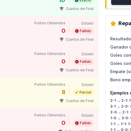
10
Exacto
Cuartos de Final
Repa
Puntos Obtenidos
Estado
0
Fallido
Resultado
Cuartos de Final
Ganador c
Puntos Obtenidos
Estado
Goles corr
0
Fallido
Goles corr
Cuartos de Final
Empate (s
Bono emp
Puntos Obtenidos
Estado
8
Parcial
Ejemplos 
2-1 → 2-1:
R
Cuartos de Final
3-1 → 2-0:
G
2-0 → 2-1:
G
Puntos Obtenidos
Estado
1-0 → 3-0:
G
0
Fallido
1-1 → 1-1:
Re
1-1 → 0-0: