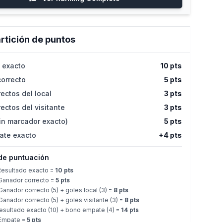
rtición de puntos
 exacto
10 pts
orrecto
5 pts
ectos del local
3 pts
ectos del visitante
3 pts
in marcador exacto)
5 pts
ate exacto
+4 pts
de puntuación
esultado exacto =
10 pts
anador correcto =
5 pts
anador correcto (5) + goles local (3) =
8 pts
anador correcto (5) + goles visitante (3) =
8 pts
sultado exacto (10) + bono empate (4) =
14 pts
Empate =
5 pts