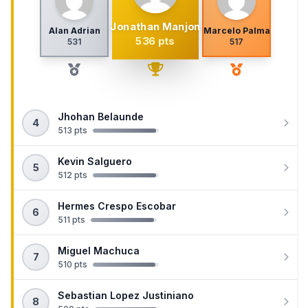
Jonathan Manjon
Alan Adrian
Marcelo Palma
536 pts
531
517
Jhohan Belaunde
4
513 pts
Kevin Salguero
5
512 pts
Hermes Crespo Escobar
6
511 pts
Miguel Machuca
7
510 pts
Sebastian Lopez Justiniano
8