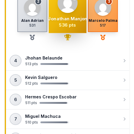
2
3
Jonathan Manjon
Alan Adrian
Marcelo Palma
536 pts
531
517
Jhohan Belaunde
4
513 pts
Kevin Salguero
5
512 pts
Hermes Crespo Escobar
6
511 pts
Miguel Machuca
7
510 pts