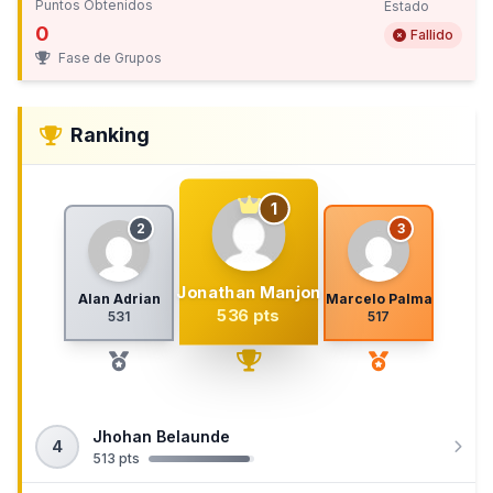
Puntos Obtenidos
Estado
0
Fallido
Fase de Grupos
Ranking
1
2
3
Jonathan Manjon
Alan Adrian
Marcelo Palma
536 pts
531
517
Jhohan Belaunde
4
513 pts