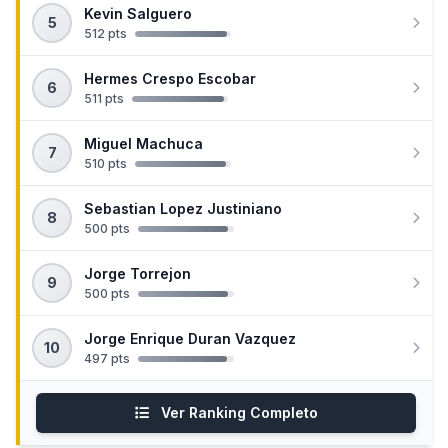
Kevin Salguero
5
512 pts
Hermes Crespo Escobar
6
511 pts
Miguel Machuca
7
510 pts
Sebastian Lopez Justiniano
8
500 pts
Jorge Torrejon
9
500 pts
Jorge Enrique Duran Vazquez
10
497 pts
Ver Ranking Completo