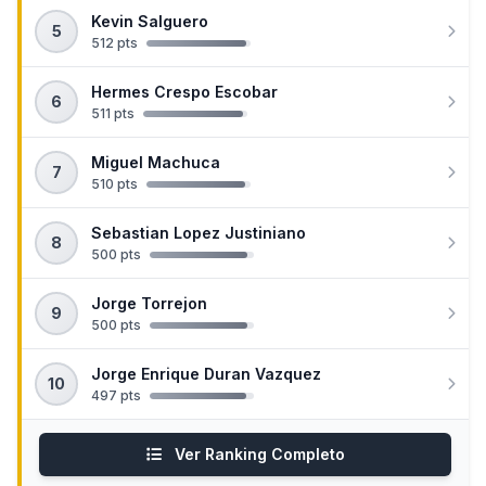
Kevin Salguero
5
512 pts
Hermes Crespo Escobar
6
511 pts
Miguel Machuca
7
510 pts
Sebastian Lopez Justiniano
8
500 pts
Jorge Torrejon
9
500 pts
Jorge Enrique Duran Vazquez
10
497 pts
Ver Ranking Completo