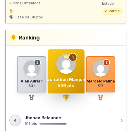
Puntos Obtenidos
Estado
5
Parcial
Fase de Grupos
Ranking
1
2
3
Jonathan Manjon
Alan Adrian
Marcelo Palma
536 pts
531
517
Jhohan Belaunde
4
513 pts