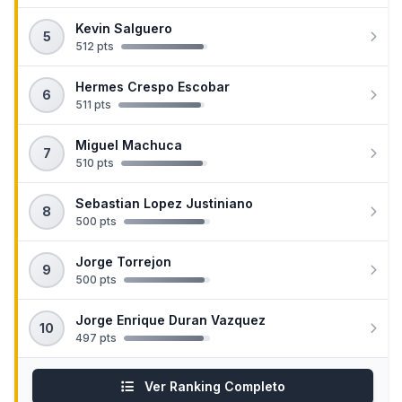
Kevin Salguero
5
512 pts
Hermes Crespo Escobar
6
511 pts
Miguel Machuca
7
510 pts
Sebastian Lopez Justiniano
8
500 pts
Jorge Torrejon
9
500 pts
Jorge Enrique Duran Vazquez
10
497 pts
Ver Ranking Completo