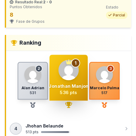
Resultado Real:
2 - 0
Puntos Obtenidos
Estado
8
Parcial
Fase de Grupos
Ranking
1
2
3
Jonathan Manjon
Alan Adrian
Marcelo Palma
536 pts
531
517
Jhohan Belaunde
4
513 pts