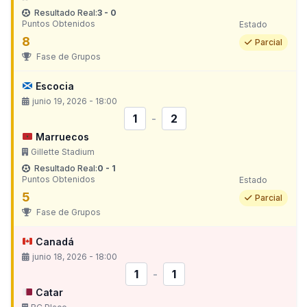
Resultado Real:
3 - 0
Puntos Obtenidos
Estado
8
Parcial
Fase de Grupos
Escocia
junio 19, 2026 - 18:00
1
-
2
Marruecos
Gillette Stadium
Resultado Real:
0 - 1
Puntos Obtenidos
Estado
5
Parcial
Fase de Grupos
Canadá
junio 18, 2026 - 18:00
1
-
1
Catar