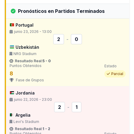
Pronósticos en Partidos Terminados
Portugal
junio 23, 2026 - 13:00
2
-
0
Uzbekistán
NRG Stadium
Resultado Real:
5 - 0
Puntos Obtenidos
Estado
8
Parcial
Fase de Grupos
Jordania
junio 22, 2026 - 23:00
2
-
1
Argelia
Levi's Stadium
Resultado Real:
1 - 2
Puntos Obtenidos
Estado