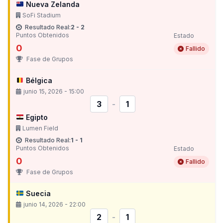
Nueva Zelanda
SoFi Stadium
Resultado Real:
2 - 2
Puntos Obtenidos
Estado
0
Fallido
Fase de Grupos
Bélgica
junio 15, 2026 - 15:00
3
-
1
Egipto
Lumen Field
Resultado Real:
1 - 1
Puntos Obtenidos
Estado
0
Fallido
Fase de Grupos
Suecia
junio 14, 2026 - 22:00
2
-
1