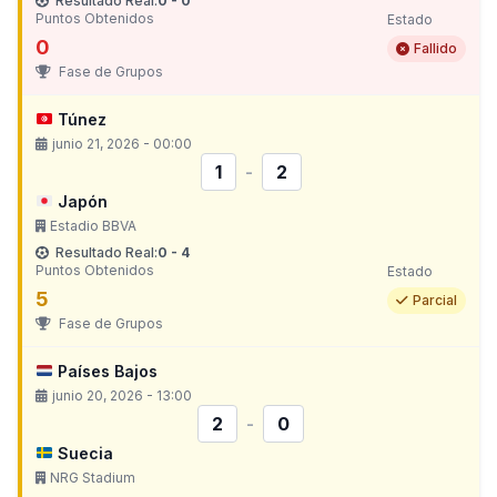
Resultado Real:
0 - 0
Puntos Obtenidos
Estado
0
Fallido
Fase de Grupos
Túnez
junio 21, 2026 - 00:00
1
-
2
Japón
Estadio BBVA
Resultado Real:
0 - 4
Puntos Obtenidos
Estado
5
Parcial
Fase de Grupos
Países Bajos
junio 20, 2026 - 13:00
2
-
0
Suecia
NRG Stadium