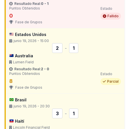
Resultado Real:
0 - 1
Puntos Obtenidos
Estado
0
Fallido
Fase de Grupos
Estados Unidos
junio 19, 2026 - 15:00
2
-
1
Australia
Lumen Field
Resultado Real:
2 - 0
Puntos Obtenidos
Estado
8
Parcial
Fase de Grupos
Brasil
junio 19, 2026 - 20:30
3
-
1
Haití
Lincoln Financial Field