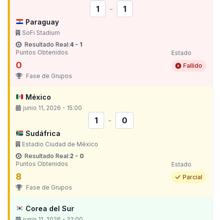
1
-
1
Paraguay
SoFi Stadium
Resultado Real:
4 - 1
Puntos Obtenidos
Estado
0
Fallido
Fase de Grupos
México
junio 11, 2026 - 15:00
1
-
0
Sudáfrica
Estadio Ciudad de México
Resultado Real:
2 - 0
Puntos Obtenidos
Estado
8
Parcial
Fase de Grupos
Corea del Sur
junio 11, 2026 - 22:00