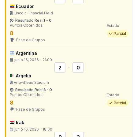
Ecuador
Lincoln Financial Field
Resultado Real:
1 - 0
Puntos Obtenidos
Estado
8
Parcial
Fase de Grupos
Argentina
junio 16, 2026 - 21:00
2
-
0
Argelia
Arrowhead Stadium
Resultado Real:
3 - 0
Puntos Obtenidos
Estado
8
Parcial
Fase de Grupos
Irak
junio 16, 2026 - 18:00