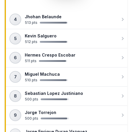
Jhohan Belaunde
4
513 pts
Kevin Salguero
5
512 pts
Hermes Crespo Escobar
6
511 pts
Miguel Machuca
7
510 pts
Sebastian Lopez Justiniano
8
500 pts
Jorge Torrejon
9
500 pts
Jorge Enrique Duran Vazquez