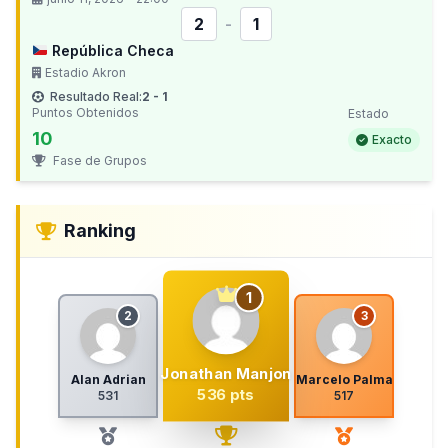
2
-
1
República Checa
Estadio Akron
Resultado Real:
2 - 1
Puntos Obtenidos
Estado
10
Exacto
Fase de Grupos
Ranking
1
2
3
Jonathan Manjon
Alan Adrian
Marcelo Palma
536 pts
531
517