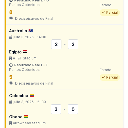
Resultado Real:
2 - 0
Puntos Obtenidos
Estado
8
Parcial
Dieciseisavos de Final
Australia
julio 3, 2026 - 14:00
2
-
2
Egipto
AT&T Stadium
Resultado Real:
1 - 1
Puntos Obtenidos
Estado
5
Parcial
Dieciseisavos de Final
Colombia
julio 3, 2026 - 21:30
2
-
0
Ghana
Arrowhead Stadium