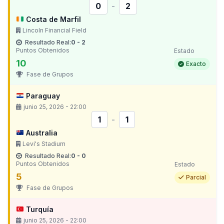
0
-
2
Costa de Marfil
Lincoln Financial Field
Resultado Real:
0 - 2
Puntos Obtenidos
Estado
10
Exacto
Fase de Grupos
Paraguay
junio 25, 2026 - 22:00
1
-
1
Australia
Levi's Stadium
Resultado Real:
0 - 0
Puntos Obtenidos
Estado
5
Parcial
Fase de Grupos
Turquía
junio 25, 2026 - 22:00