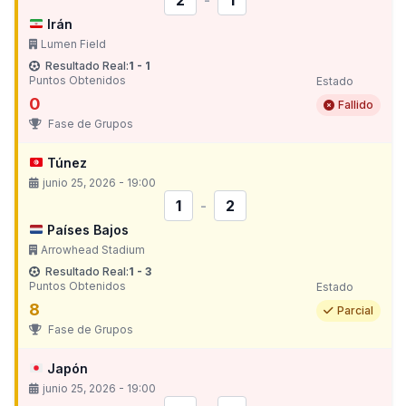
2
-
1
Irán
Lumen Field
Resultado Real:
1 - 1
Puntos Obtenidos
Estado
0
Fallido
Fase de Grupos
Túnez
junio 25, 2026 - 19:00
1
-
2
Países Bajos
Arrowhead Stadium
Resultado Real:
1 - 3
Puntos Obtenidos
Estado
8
Parcial
Fase de Grupos
Japón
junio 25, 2026 - 19:00