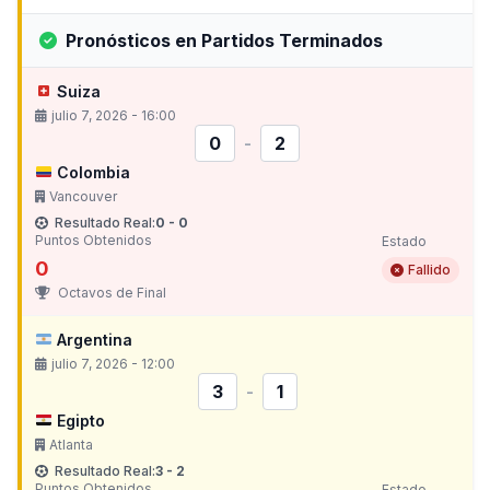
Pronósticos en Partidos Terminados
Suiza
julio 7, 2026 - 16:00
0
-
2
Colombia
Vancouver
Resultado Real:
0 - 0
Puntos Obtenidos
Estado
0
Fallido
Octavos de Final
Argentina
julio 7, 2026 - 12:00
3
-
1
Egipto
Atlanta
Resultado Real:
3 - 2
Puntos Obtenidos
Estado