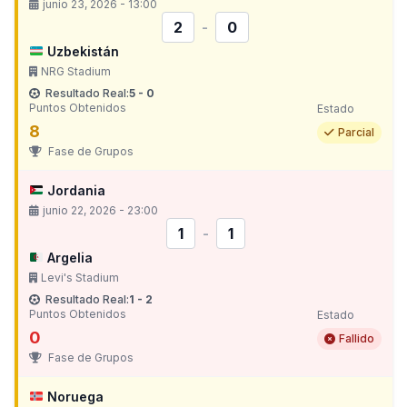
junio 23, 2026 - 13:00
2
-
0
Uzbekistán
NRG Stadium
Resultado Real:
5 - 0
Puntos Obtenidos
Estado
8
Parcial
Fase de Grupos
Jordania
junio 22, 2026 - 23:00
1
-
1
Argelia
Levi's Stadium
Resultado Real:
1 - 2
Puntos Obtenidos
Estado
0
Fallido
Fase de Grupos
Noruega