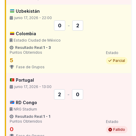
Uzbekistán
junio 17, 2026 - 22:00
0
-
2
Colombia
Estadio Ciudad de México
Resultado Real:
1 - 3
Puntos Obtenidos
Estado
5
Parcial
Fase de Grupos
Portugal
junio 17, 2026 - 13:00
2
-
0
RD Congo
NRG Stadium
Resultado Real:
1 - 1
Puntos Obtenidos
Estado
0
Fallido
Fase de Grupos