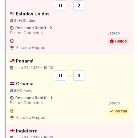
0
-
2
Estados Unidos
SoFi Stadium
Resultado Real:
3 - 2
Puntos Obtenidos
Estado
0
Fallido
Fase de Grupos
Panamá
junio 23, 2026 - 19:00
0
-
3
Croacia
BMO Field
Resultado Real:
0 - 1
Puntos Obtenidos
Estado
8
Parcial
Fase de Grupos
Inglaterra
junio 23, 2026 - 16:00