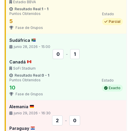
Estadio BBVA
Resultado Real:
1 - 1
Puntos Obtenidos
Estado
5
Parcial
Fase de Grupos
Sudáfrica
junio 28, 2026 - 15:00
0
-
1
Canadá
SoFi Stadium
Resultado Real:
0 - 1
Puntos Obtenidos
Estado
10
Exacto
Fase de Grupos
Alemania
junio 29, 2026 - 16:30
2
-
0
Paraguay