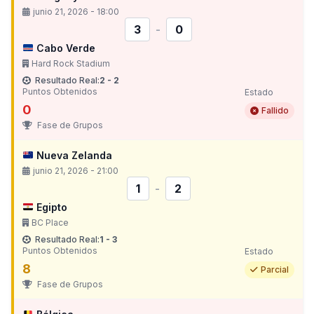
junio 21, 2026 - 18:00
3
-
0
Cabo Verde
Hard Rock Stadium
Resultado Real:
2 - 2
Puntos Obtenidos
Estado
0
Fallido
Fase de Grupos
Nueva Zelanda
junio 21, 2026 - 21:00
1
-
2
Egipto
BC Place
Resultado Real:
1 - 3
Puntos Obtenidos
Estado
8
Parcial
Fase de Grupos