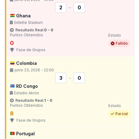
2
-
0
Ghana
Gillette Stadium
Resultado Real:
0 - 0
Puntos Obtenidos
Estado
0
Fallido
Fase de Grupos
Colombia
junio 23, 2026 - 22:00
3
-
0
RD Congo
Estadio Akron
Resultado Real:
1 - 0
Puntos Obtenidos
Estado
8
Parcial
Fase de Grupos
Portugal