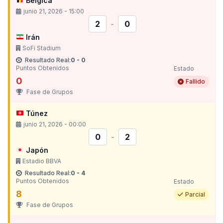
Bélgica
junio 21, 2026 - 15:00
2
-
0
Irán
SoFi Stadium
Resultado Real:
0 - 0
Puntos Obtenidos
Estado
0
Fallido
Fase de Grupos
Túnez
junio 21, 2026 - 00:00
0
-
2
Japón
Estadio BBVA
Resultado Real:
0 - 4
Puntos Obtenidos
Estado
8
Parcial
Fase de Grupos