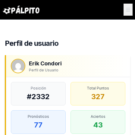
Perfil de usuario
Erik Condori
Perfil de Usuario
Posición
Total Puntos
#2332
327
Pronósticos
Aciertos
77
43