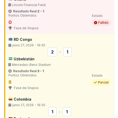
Lincoln Financial Field
Resultado Real:
2 - 1
Puntos Obtenidos
Estado
0
Fallido
Fase de Grupos
RD Congo
junio 27, 2026 - 19:30
2
-
1
Uzbekistán
Mercedes-Benz Stadium
Resultado Real:
3 - 1
Puntos Obtenidos
Estado
8
Parcial
Fase de Grupos
Colombia
junio 27, 2026 - 19:30
1
-
1