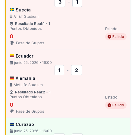
3
-
1
Suecia
AT&T Stadium
Resultado Real:
1 - 1
Puntos Obtenidos
Estado
0
Fallido
Fase de Grupos
Ecuador
junio 25, 2026 - 16:00
1
-
2
Alemania
MetLife Stadium
Resultado Real:
2 - 1
Puntos Obtenidos
Estado
0
Fallido
Fase de Grupos
Curazao
junio 25, 2026 - 16:00