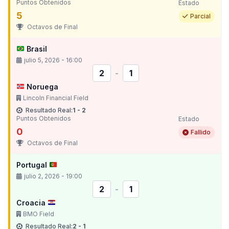
Puntos Obtenidos
Estado
5
Parcial
Octavos de Final
Brasil
julio 5, 2026 - 16:00
2
-
1
Noruega
Lincoln Financial Field
Resultado Real:
1 - 2
Puntos Obtenidos
Estado
0
Fallido
Octavos de Final
Portugal
julio 2, 2026 - 19:00
2
-
1
Croacia
BMO Field
Resultado Real:
2 - 1