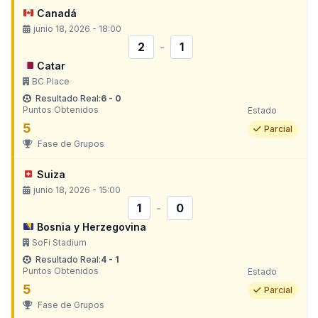
Canadá
junio 18, 2026 - 18:00
2
-
1
Catar
BC Place
Resultado Real:
6 - 0
Puntos Obtenidos
Estado
5
Parcial
Fase de Grupos
Suiza
junio 18, 2026 - 15:00
1
-
0
Bosnia y Herzegovina
SoFi Stadium
Resultado Real:
4 - 1
Puntos Obtenidos
Estado
5
Parcial
Fase de Grupos