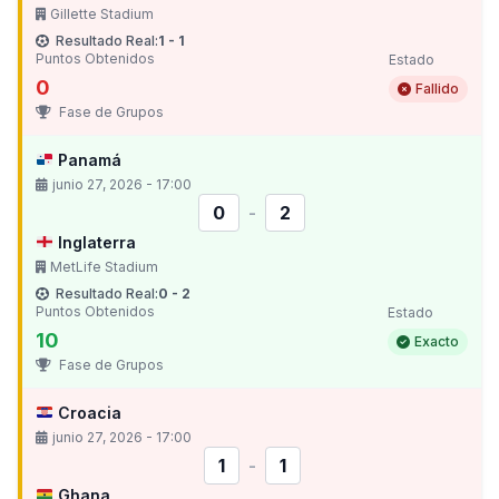
Gillette Stadium
Resultado Real:
1 - 1
Puntos Obtenidos
Estado
0
Fallido
Fase de Grupos
Panamá
junio 27, 2026 - 17:00
0
-
2
Inglaterra
MetLife Stadium
Resultado Real:
0 - 2
Puntos Obtenidos
Estado
10
Exacto
Fase de Grupos
Croacia
junio 27, 2026 - 17:00
1
-
1
Ghana